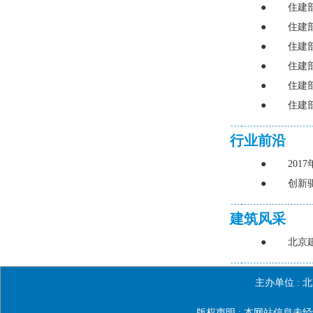
●
住建
●
住建
●
住建
●
住建
●
住建
●
住建
行业前沿
●
201
●
创新
建筑风采
●
北京
主办单位 :
北
版权声明 : 本网站信息