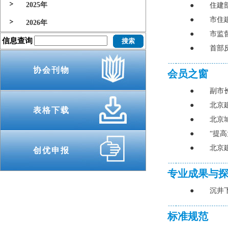
2025年
●
住建
●
市住
2026年
●
市监
信息查询
●
首部
协会刊物
会员之窗
●
副市
●
北京
表格下载
●
北京
●
“提
●
北京
创优申报
专业成果与
●
沉井
标准规范