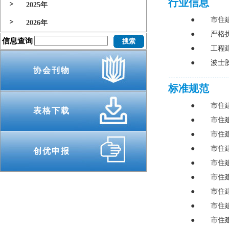
行业信息
2025年
●
市住建
2026年
●
严格
信息查询
●
工程
●
波士
协会刊物
标准规范
●
市住
表格下载
●
市住
●
市住
●
市住
创优申报
●
市住
●
市住
●
市住
●
市住
●
市住