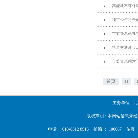
高能耗不环保
我市今年将全
市监督总站扎
轨道交通建设
市监督总站对
首页
11
主办单位 :
北
版权声明 : 本网站信息
电话 ：010-8312 8916
邮编 ： 100067
传真 ：0