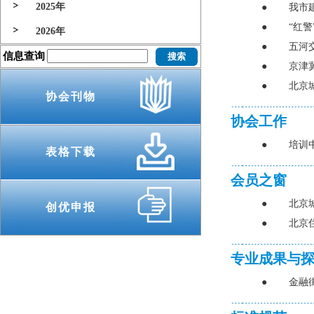
2025年
●
我市
●
“红警
2026年
●
五河
信息查询
●
京津冀
●
北京
协会刊物
协会工作
●
培训
表格下载
会员之窗
●
北京
创优申报
●
北京
专业成果与
●
金融