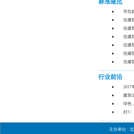
标准规范
●
市住
●
住建
●
住建
●
住建
●
住建
●
住建
●
住建
行业前沿
●
20
●
建筑
●
绿色
●
封3
主办单位 :
北