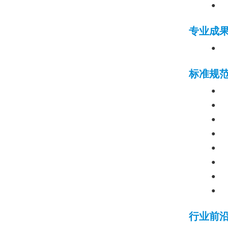
●
专业成
●
标准规
●
●
●
●
●
●
●
●
行业前