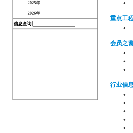
2025年
●
2026年
重点工
信息查询
●
协会刊物
会员之
●
●
表格下载
●
行业信
创优申报
●
●
●
●
●