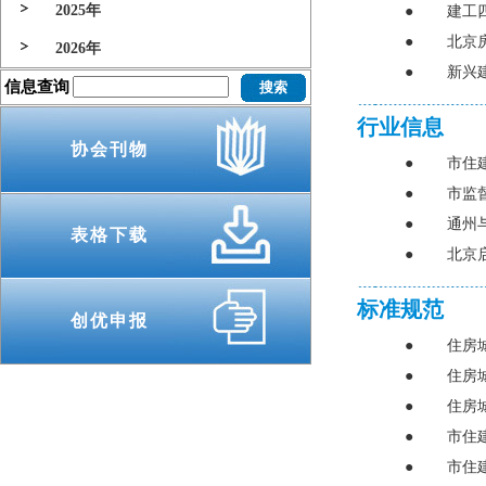
2025年
●
建工
●
北京
2026年
●
新兴
信息查询
行业信息
协会刊物
●
市住
●
市监
●
通州
表格下载
●
北京
标准规范
创优申报
●
住房
●
住房
●
住房
●
市住
●
市住