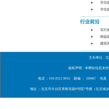
●
市住
●
市住
行业前沿
●
实行
●
精益
●
建筑
主办单位 :
北
版权声明 : 本网站信息
电话 ：010-8312 8916
邮编 ： 100067
传真 ：0
地址 ：北京市丰台区草桥东路8号院7号楼（北京城