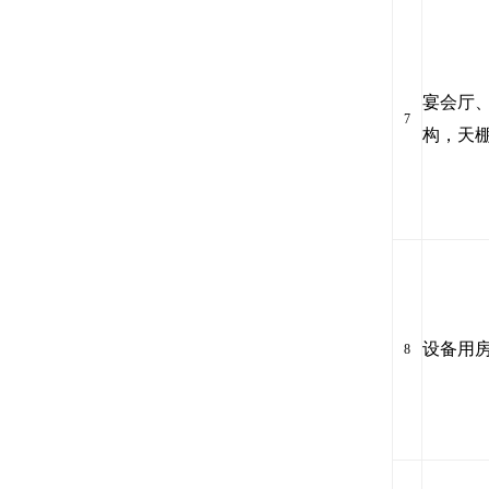
宴会厅
7
构，天
设备用
8