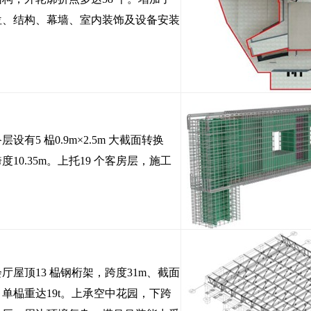
位、结构、幕墙、室内装饰及设备安装
。
设有5 榀0.9m×2.5m 大截面转换
度10.35m。上托19 个客房层，施工
厅屋顶13 榀钢桁架，跨度31m、截面
m、单榀重达19t。上承空中花园，下跨