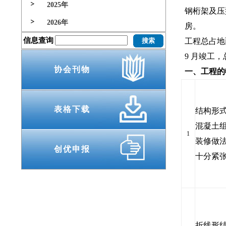
2025年
钢桁架及压
2026年
房。
信息查询
工程总占地面积
9 月竣工
协会刊物
一、工程的
表格下载
结构形
混凝土
1
装修做法
创优申报
十分紧
折线形结