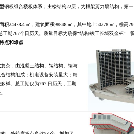
型钢板组合楼板体系；主楼结构22层，为框架剪力墙结构，第
24478.4 ㎡，建筑面积98848 ㎡，其中地上50278 ㎡，檐高79.
，总工期767个日历天。质量目标为确保“结构/竣工长城双金杯”，
特点和难点
式复杂，由混凝土结构、钢结构、钢与
组合结构组成；机电设备安装量大；精
多样。总工期仅为767 日历天，工期
张。
构，外轮廓折点多达58 个。增加了