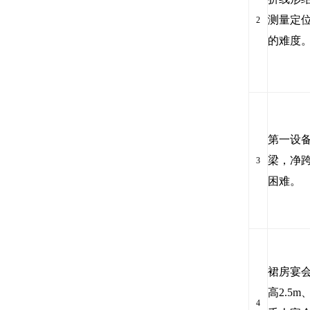
测量定
2
的难度
第一设备层
梁，净跨
3
困难。
裙房宴会
高2.5
4