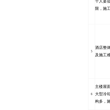
千人宴
限，施
酒店整
5
及施工
主楼屋面
大型冷
6
构多，