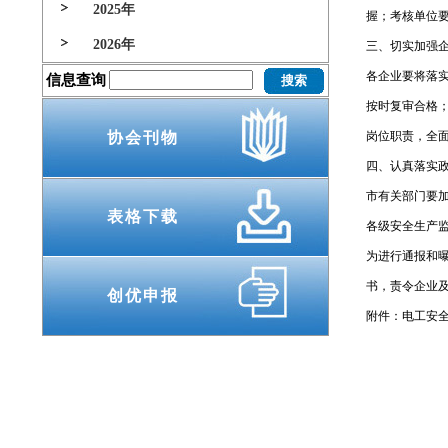
2025年
握；考核单位
2026年
三、切实加强
各企业要将落
信息查询
按时复审合格
协会刊物
岗位职责，全
四、认真落实
市有关部门要
表格下载
各级安全生产
为进行通报和
书，责令企业
创优申报
附件：电工安