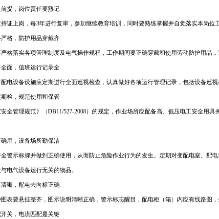
是前提，岗位责任要熟记
应持证上岗，每3年进行复审，参加继续教育培训，同时要熟练掌握并自觉落实本岗位
必严格，防护用品穿戴齐
要严格落实各项管理制度及电气操作规程，工作期间要正确穿戴和使用劳动防护用品，
要全面，值班运行记录全
对配电设备设施应定期进行全面巡视检查，认真做好各项运行管理记录，包括设备巡视
定期检，规范使用和保管
安全管理规范》（DB11/527-2008）的规定，作业场所应配备高、低压电工安
正确用，设备场所勤保洁
齐全警示标牌并做到正确使用，从而防止危险作业行为的发生。定期对变配电室、配电
放与电气设备运行无关的物品。
要清晰，配电去向标正确
种图表要悬挂整齐，图示说明清晰正确，警示标志醒目，配电柜（箱）内应有线路图，
配开关，电流匹配是关键