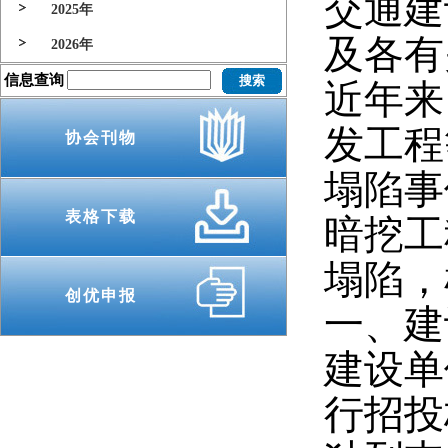
交通建
2025年
及各有
2026年
信息查询
近年来
发工程
协会刊物
塌陷事
表格下载
暗挖工
塌陷，
创优申报
一、建
建设单
行招投