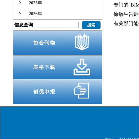
2025年
专门的“B
2026年
徐敏生告诉
有关部门能
信息查询
协会刊物
表格下载
创优申报