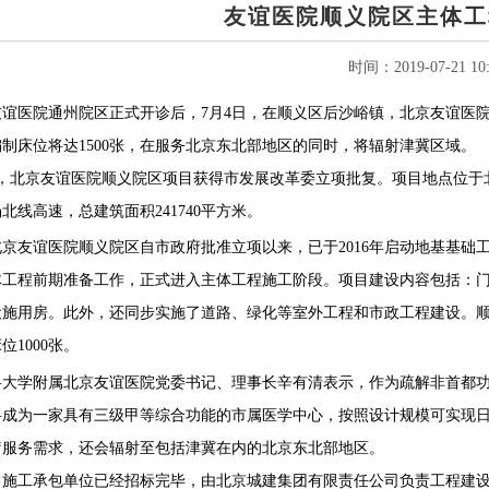
友谊医院顺义院区主体工
时间：2019-07-21 10:
医院通州院区正式开诊后，7月4日，在顺义区后沙峪镇，北京友谊医院
制床位将达1500张，在服务北京东北部地区的同时，将辐射津冀区域。
北京友谊医院顺义院区项目获得市发展改革委立项批复。项目地点位于
北线高速，总建筑面积241740平方米。
北京友谊医院顺义院区自市政府批准立项以来，已于2016年启动地基基础
体工程前期准备工作，正式进入主体工程施工阶段。项目建设内容包括：
施用房。此外，还同步实施了道路、绿化等室外工程和市政工程建设。顺义
位1000张。
学附属北京友谊医院党委书记、理事长辛有清表示，作为疏解非首都功
成为一家具有三级甲等综合功能的市属医学中心，按照设计规模可实现日
疗服务需求，还会辐射至包括津冀在内的北京东北部地区。
工承包单位已经招标完毕，由北京城建集团有限责任公司负责工程建设，