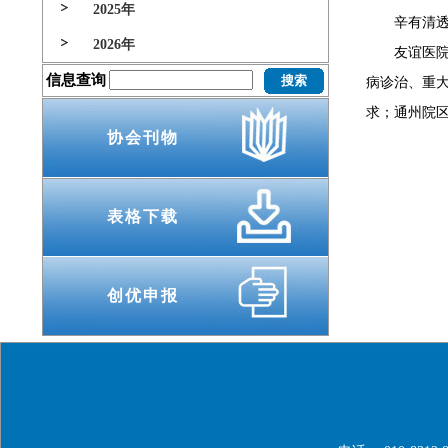
2025年
辛有清透露
2026年
友谊医院是
信息查询
病诊治、重
求；通州院
协会刊物
表格下载
创优申报